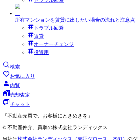
トラブル回避
所有マンションを賃貸に出したい場合の流れと注意点
トラブル回避
賃貸
オーナーチェンジ
投資用
検索
お気に入り
内覧
売却査定
チャット
「不動産売買で、お客様にときめきを」
© 不動産仲介、買取の株式会社ランディックス
当社は
株式会社ランディックス（東証グロース：2981）
のグ