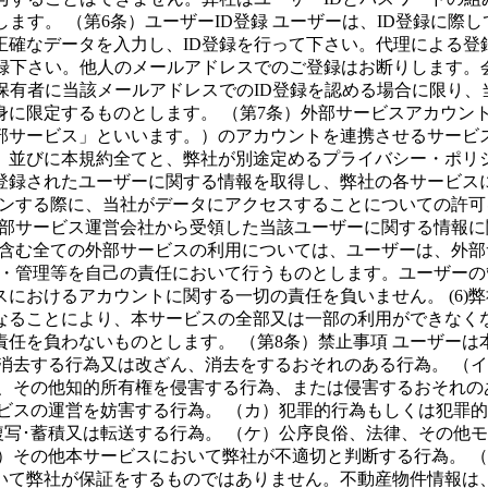
ます。 （第6条）ユーザーID登録 ユーザーは、ID登録に際
確なデータを入力し、ID登録を行って下さい。代理による登
登録下さい。他人のメールアドレスでのご登録はお断りします。
保有者に当該メールアドレスでのID登録を認める場合に限り、
に限定するものとします。 （第7条）外部サービスアカウン
部サービス」といいます。）のアカウントを連携させるサービ
並びに本規約全てと、弊社が別途定めるプライバシー・ポリシー
登録されたユーザーに関する情報を取得し、弊社の各サービス
グインする際に、当社がデータにアクセスすることについての許
、外部サービス運営会社から受領した当該ユーザーに関する情報
用を含む全ての外部サービスの利用については、ユーザーは、外
登録・管理等を自己の責任において行うものとします。ユーザー
におけるアカウントに関する一切の責任を負いません。 (6)
なることにより、本サービスの全部又は一部の利用ができなく
任を負わないものとします。 （第8条）禁止事項 ユーザー
消去する行為又は改ざん、消去をするおそれのある行為。 （
、その他知的所有権を侵害する行為、または侵害するおそれの
ビスの運営を妨害する行為。 （カ）犯罪的行為もしくは犯罪的
複写･蓄積又は転送する行為。 （ケ）公序良俗、法律、その他
）その他本サービスにおいて弊社が不適切と判断する行為。 （
いて弊社が保証をするものではありません。不動産物件情報は