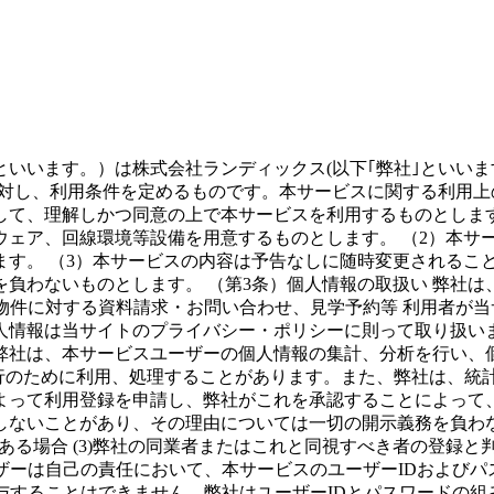
いいます。）は株式会社ランディックス(以下｢弊社｣といいます。
対し、利用条件を定めるものです。本サービスに関する利用上の
て、理解しかつ同意の上で本サービスを利用するものとします。
ェア、回線環境等設備を用意するものとします。 （2）本サー
ます。 （3）本サービスの内容は予告なしに随時変更されるこ
負わないものとします。 （第3条）個人情報の取扱い 弊社は
）物件に対する資料請求・お問い合わせ、見学予約等 利用者が
人情報は当サイトのプライバシー・ポリシーに則って取り扱いま
 弊社は、本サービスユーザーの個人情報の集計、分析を行い、
遂行のために利用、処理することがあります。また、弊社は、統
によって利用登録を申請し、弊社がこれを承認することによっ
ないことがあり、その理由については一切の開示義務を負わない
ある場合 (3)弊社の同業者またはこれと同視すべき者の登録と
ユーザーは自己の責任において、本サービスのユーザーIDおよび
与することはできません。弊社はユーザーIDとパスワードの