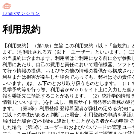
Landixマンション
利用規約
【利用規約】 （第1条）主旨 この利用規約（以下「当規約」と
ます。)を利用される方（以下「ユーザー」といいます。）に
の当規約に含まれます。利用者はご利用になる前に必ず参照し
利用にあたり、自己の費用と責任において通信機器、ソフトウ
て行う情報の提供、およびその他の情報の提供から構成され
利益または損害が発生した場合であっても、弊社はその責任を
いいます。)は、以下のとおり取り扱うものとします。 （1
見学予約等を行う際、利用者がＷｅｂサイト上に入力した個
報を委託先に預託することがあります。 （2）統計学的情報
情報｣といいます。)を作成し、新規サイト開発等の業務の
ます。 （第4条）利用登録 登録希望者が弊社の定める方法
に以下の事由があると判断した場合、利用登録の申請を承認し
届け出た場合 (2)本規約に違反したことがある者からの申請で
した場合 （第5条）ユーザーIDおよびパスワードの管理 
にも、ユーザーIDおよびパスワードを第三者に譲渡または貸