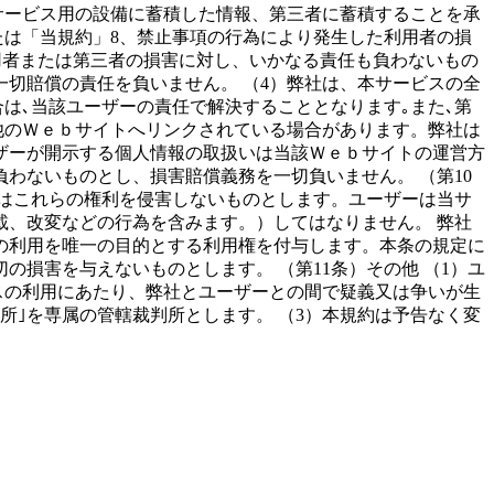
サービス用の設備に蓄積した情報、第三者に蓄積することを承
たは「当規約」8、禁止事項の行為により発生した利用者の損
用者または第三者の損害に対し、いかなる責任も負わないもの
切賠償の責任を負いません。 （4）弊社は、本サービスの全
は､当該ユーザーの責任で解決することとなります｡また､第
他のＷｅｂサイトへリンクされている場合があります。弊社は
ザーが開示する個人情報の取扱いは当該Ｗｅｂサイトの運営方
わないものとし、損害賠償義務を一切負いません。 （第10
はこれらの権利を侵害しないものとします。ユーザーは当サ
、改変などの行為を含みます。）してはなりません。 弊社
の利用を唯一の目的とする利用権を付与します。本条の規定に
損害を与えないものとします。 （第11条）その他 （1）ユ
スの利用にあたり、弊社とユーザーとの間で疑義又は争いが生
｣を専属の管轄裁判所とします。 （3）本規約は予告なく変