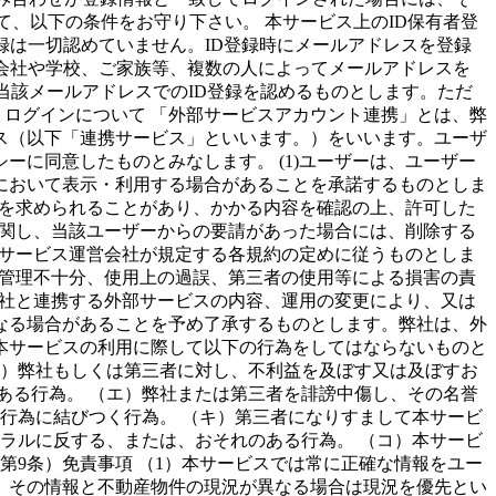
して、以下の条件をお守り下さい。 本サービス上のID保有者登
録は一切認めていません。ID登録時にメールアドレスを登録
会社や学校、ご家族等、複数の人によってメールアドレスを
当該メールアドレスでのID登録を認めるものとします。ただ
トログインについて 「外部サービスアカウント連携」とは、弊
ス（以下「連携サービス」といいます。）をいいます。ユーザ
に同意したものとみなします。 (1)ユーザーは、ユーザー
において表示・利用する場合があることを承諾するものとしま
可を求められることがあり、かかる内容を確認の上、許可した
に関し、当該ユーザーからの要請があった場合には、削除する
部サービス運営会社が規定する各規約の定めに従うものとしま
の管理不十分、使用上の過誤、第三者の使用等による損害の責
弊社と連携する外部サービスの内容、運用の変更により、又は
なる場合があることを予め了承するものとします。弊社は、外
は本サービスの利用に際して以下の行為をしてはならないものと
イ）弊社もしくは第三者に対し、不利益を及ぼす又は及ぼすお
ある行為。 （エ）弊社または第三者を誹謗中傷し、その名誉
行為に結びつく行為。 （キ）第三者になりすまして本サービ
モラルに反する、または、おそれのある行為。 （コ）本サービ
第9条）免責事項 （1）本サービスでは常に正確な情報をユー
、その情報と不動産物件の現況が異なる場合は現況を優先とい