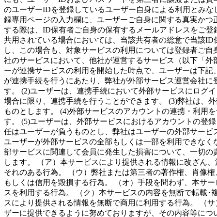
のユーザーIDを登録しているユーザー自身による利用とみなし
録専用ページの入力欄に、ユーザーご自身に関する真実かつ正
する際は、ID保有者ご自身の保有するメールアドレスをご
共用されている場合においては、当該共有者の総意で当該ID
し、この場合も、対象サービスの利用については登録者ご自身
社のサービスにおいて、他社が運営するサービス（以下「外
ーが連携サービスの利用を開始した時点で、ユーザーは下記、
が連携手続を行うにあたり、弊社が外部サービス運営会社に
す。 (2)ユーザーは、連携手続において外部サービスにロ
場合に限り、連携手続を行うことができます。 (3)弊社は
ものとします。 (4)外部サービスのアカウントの連携・利
す。 (5)ユーザーは、外部サービスにおけるアカウントの
任はユーザーが負うものとし、弊社はユーザーの外部サービス
ユーザーが外部サービスの全部もしくは一部を利用できなく
部サービスに関連して会員に発生した損害について、一切の責
します。 （ア）本サービスにより提供される情報に改ざん、
それのある行為。 （ウ）弊社または第三者の著作権、肖像権
もしくは信用を毀損する行為。 （オ）手段を問わず、本サー
スを利用する行為。 （ク）本サービスの内容を無断で転載･
スにより提供される情報を無断で商用に利用する行為。 （サ
ザーに提供できるように努めておりますが、その内容等につ