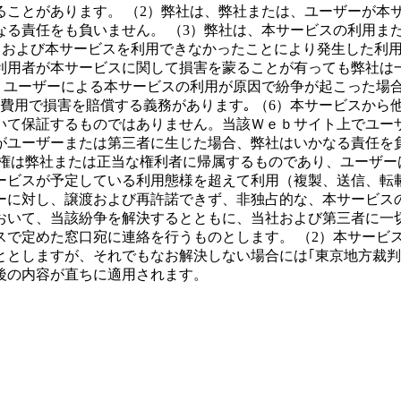
ることがあります。 （2）弊社は、弊社または、ユーザーが本
る責任をも負いません。 （3）弊社は、本サービスの利用ま
)、および本サービスを利用できなかったことにより発生した利
利用者が本サービスに関して損害を蒙ることが有っても弊社は一
）ユーザーによる本サービスの利用が原因で紛争が起こった場合
費用で損害を賠償する義務があります｡ （6）本サービスから
いて保証するものではありません。当該Ｗｅｂサイト上でユー
ユーザーまたは第三者に生じた場合、弊社はいかなる責任を負
作権は弊社または正当な権利者に帰属するものであり、ユーザー
ービスが予定している利用態様を超えて利用（複製、送信、転載
ーに対し、譲渡および再許諾できず、非独占的な、本サービス
いて、当該紛争を解決するとともに、当社および第三者に一切の
スで定めた窓口宛に連絡を行うものとします。 （2）本サービ
としますが、それでもなお解決しない場合には｢東京地方裁判所
後の内容が直ちに適用されます。