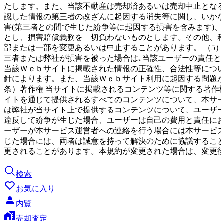
たします。また、当該不動産は売却済あるいは売却中止とな
認した情報の第三者の改ざんに起因する消失等に関し、いかな
害(第三者との間で生じた紛争等に起因する損害を含みます
とし、損害賠償義務を一切負わないものとします。その他、
部または一部を変更あるいは中止することがあります。 （5
三者または弊社が損害を被った場合は､当該ユーザーの責任と
当該Ｗｅｂサイトに掲載された情報の正確性、合法性等につ
針によります。また、当該Ｗｅｂサイト利用に起因する問題が
条）著作権 当サイトに掲載されるコンテンツ等に関する著
イトを通じて提供されるすべてのコンテンツについて、本サ
は弊社が当サイト上で提供するコンテンツについて、ユーザ
違反して紛争が生じた場合、ユーザーは自己の費用と責任にお
ーザーが本サービス運営者への連絡を行う場合には本サービ
じた場合には、両者は誠意を持って解決のために協議すること
更されることがあります。本規約が変更された場合は、変更
検索
お気に入り
内覧
売却査定