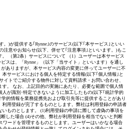
)が提供する｢Rynne｣のサービス(以下｢本サービス｣といい
注意やお知らせ(以下、併せて｢注意事項｣といいます。)もこ
 （第2条）サービスについて （1）ユーザーは本サービス
ビスは、「Rynne」（以下「当サイト」といいます）を通し
とがありますが、本サービス内容の変更に伴ってユーザーに不
、本サービスにおける個人を特定する情報(以下｢個人情報｣と
当サイトでご紹介する物件に対して資料請求・お問い合わせ、
す。 なお、上記目的の実施にあたり、必要な範囲で個人情
個人が識別･特定できないように加工したもの(以下｢統計学的
計学的情報を業務提携先および取引先等に提供することがあり
て、利用登録が完了するものとします。弊社は利用登録の申請者
ものとします。 (1)利用登録の申請に際して虚偽の事項を
判断した場合 (4)その他、弊社が利用登録を相当でないと判断
パスワードを管理するものとします。ユーザーはいかなる場合
組み合わせが登録情報と一致してログインされた場合には、そ