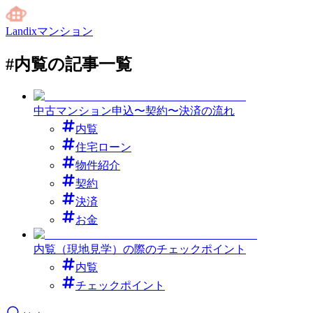
Landixマンション
#
内覧
の記事一覧
中古マンション申込〜契約〜決済の流れ
内覧
住宅ローン
物件紹介
契約
決済
お金
内覧（現地見学）の際のチェックポイント
内覧
チェックポイント