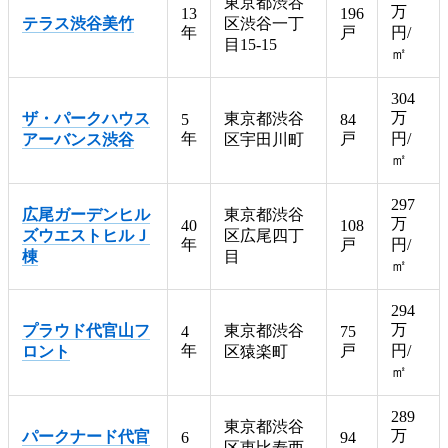
東京都渋谷
万
13
196
テラス渋谷美竹
区渋谷一丁
年
戸
円/
目15-15
㎡
304
万
ザ・パークハウス
東京都渋谷
5
84
年
戸
円/
アーバンス渋谷
区宇田川町
㎡
297
広尾ガーデンヒル
東京都渋谷
万
40
108
ズウエストヒルＪ
区広尾四丁
年
戸
円/
棟
目
㎡
294
万
プラウド代官山フ
東京都渋谷
4
75
年
戸
円/
ロント
区猿楽町
㎡
289
東京都渋谷
万
パークナード代官
6
94
区恵比寿西