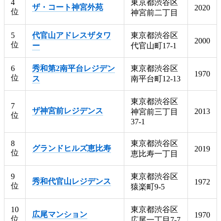
4
東京都渋谷区
ザ・コート神宮外苑
2020
位
神宮前二丁目
5
代官山アドレスザタワ
東京都渋谷区
2000
位
ー
代官山町17-1
6
秀和第2南平台レジデン
東京都渋谷区
1970
位
ス
南平台町12-13
東京都渋谷区
7
ザ神宮前レジデンス
2013
神宮前三丁目
位
37-1
8
東京都渋谷区
グランドヒルズ恵比寿
2019
位
恵比寿一丁目
9
東京都渋谷区
秀和代官山レジデンス
1972
位
猿楽町9-5
10
東京都渋谷区
広尾マンション
1970
位
広尾一丁目7-7