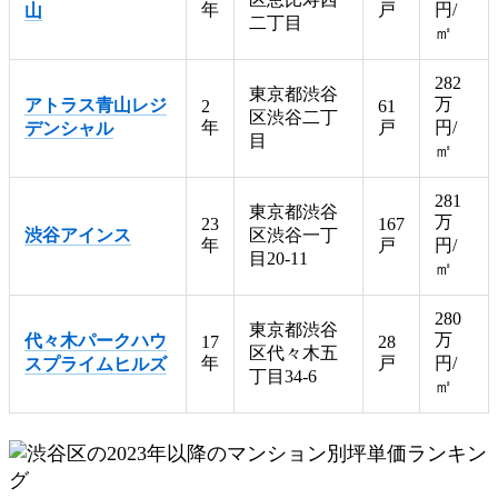
年
戸
円/
山
二丁目
㎡
282
東京都渋谷
万
アトラス青山レジ
2
61
区渋谷二丁
年
戸
円/
デンシャル
目
㎡
281
東京都渋谷
万
23
167
渋谷アインス
区渋谷一丁
年
戸
円/
目20-11
㎡
280
東京都渋谷
万
代々木パークハウ
17
28
区代々木五
年
戸
円/
スプライムヒルズ
丁目34-6
㎡