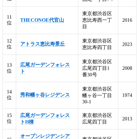
東京都渋谷区
11
THECONOE代官山
恵比寿西一丁
2016
位
目
12
東京都渋谷区
アトラス恵比寿景丘
2023
位
恵比寿四丁目
東京都渋谷区
広尾ガーデンフォレス
13
広尾四丁目1
2008
位
ト
番30号
東京都渋谷区
14
秀和幡ヶ谷レジデンス
1974
幡ヶ谷一丁目
位
30-1
15
広尾ガーデンフォレス
東京都渋谷区
2013
位
トH棟
広尾四丁目
オープンレジデンシア