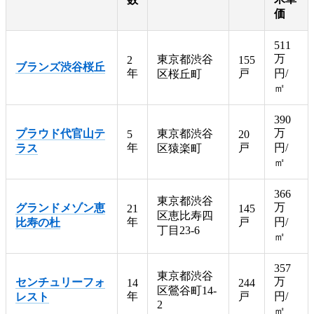
価
511
万
東京都渋谷
2
155
ブランズ渋谷桜丘
年
戸
円/
区桜丘町
㎡
390
万
プラウド代官山テ
東京都渋谷
5
20
年
戸
円/
ラス
区猿楽町
㎡
366
東京都渋谷
万
グランドメゾン恵
21
145
区恵比寿四
年
戸
円/
比寿の杜
丁目23-6
㎡
357
東京都渋谷
万
センチュリーフォ
14
244
区鶯谷町14-
年
戸
円/
レスト
2
㎡