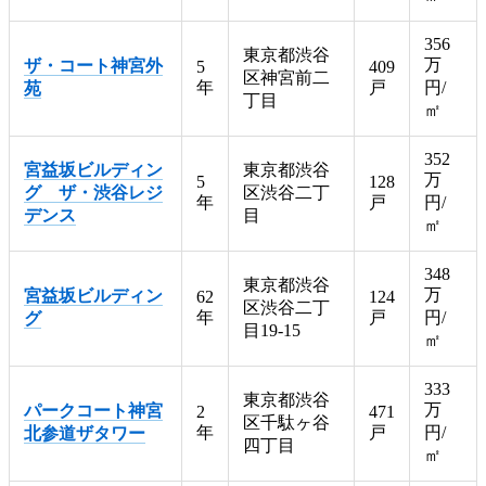
356
東京都渋谷
万
ザ・コート神宮外
5
409
区神宮前二
年
戸
円/
苑
丁目
㎡
352
宮益坂ビルディン
東京都渋谷
万
5
128
グ ザ・渋谷レジ
区渋谷二丁
年
戸
円/
デンス
目
㎡
348
東京都渋谷
万
宮益坂ビルディン
62
124
区渋谷二丁
年
戸
円/
グ
目19-15
㎡
333
東京都渋谷
万
パークコート神宮
2
471
区千駄ヶ谷
年
戸
円/
北参道ザタワー
四丁目
㎡