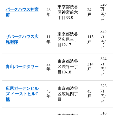
326
東京都渋谷
万
パークハウス神宮
28
24
区神宮前六
年
戸
円/
前
丁目33-9
㎡
325
東京都渋谷
万
ザパークハウス広
11
115
区広尾三丁
年
戸
円/
尾羽澤
目12-17
㎡
324
東京都渋谷
万
22
314
青山パークタワー
区渋谷一丁
年
戸
円/
目19-18
㎡
323
広尾ガーデンヒル
東京都渋谷
万
43
45
ズ イーストヒルC
区広尾四丁
年
戸
円/
棟
目
㎡
318