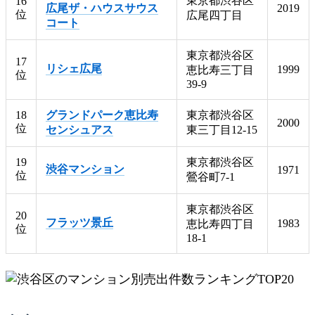
東京都渋谷区
16
広尾ザ・ハウスサウス
2019
位
広尾四丁目
コート
東京都渋谷区
17
リシェ広尾
1999
恵比寿三丁目
位
39-9
18
グランドパーク恵比寿
東京都渋谷区
2000
位
センシュアス
東三丁目12-15
19
東京都渋谷区
渋谷マンション
1971
位
鶯谷町7-1
東京都渋谷区
20
フラッツ景丘
1983
恵比寿四丁目
位
18-1