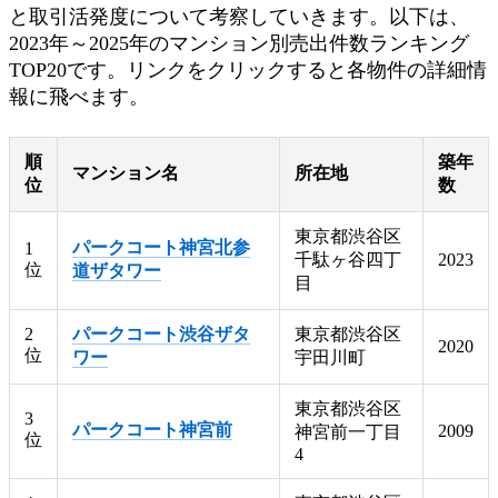
と取引活発度について考察していきます。以下は、
2023年～2025年のマンション別売出件数ランキング
TOP20です。リンクをクリックすると各物件の詳細情
報に飛べます。
順
築年
マンション名
所在地
位
数
東京都渋谷区
パークコート神宮北参
1
千駄ヶ谷四丁
2023
位
道ザタワー
目
2
パークコート渋谷ザタ
東京都渋谷区
2020
位
ワー
宇田川町
東京都渋谷区
3
パークコート神宮前
2009
神宮前一丁目
位
4