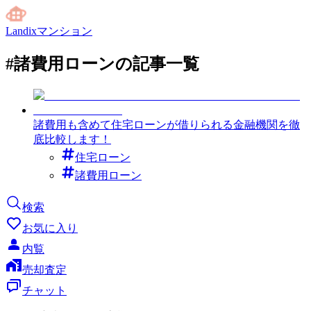
Landixマンション
#
諸費用ローン
の記事一覧
諸費用も含めて住宅ローンが借りられる金融機関を徹
底比較します！
住宅ローン
諸費用ローン
検索
お気に入り
内覧
売却査定
チャット