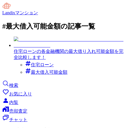
Landixマンション
#
最大借入可能金額
の記事一覧
住宅ローンの各金融機関の最大借り入れ可能金額を完
全比較します！
住宅ローン
最大借入可能金額
検索
お気に入り
内覧
売却査定
チャット