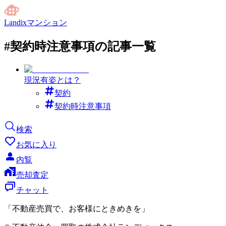
Landixマンション
#
契約時注意事項
の記事一覧
現況有姿とは？
契約
契約時注意事項
検索
お気に入り
内覧
売却査定
チャット
「不動産売買で、お客様にときめきを」