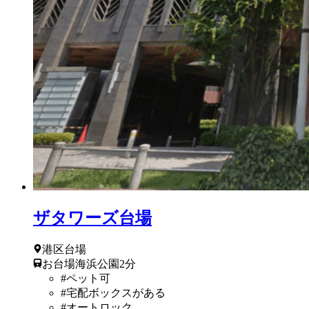
ザタワーズ台場
港区
台場
お台場海浜公園
2
分
#
ペット可
#
宅配ボックスがある
#
オートロック