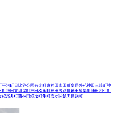
町
平河町
日比谷公園
有楽町
東神田
永田町
皇居外苑
神田三崎町
神
下町
神田東紺屋町
神田松永町
神田淡路町
神田猿楽町
神田相生町
台
紀尾井町
西神田
鍛冶町
隼町
霞が関
飯田橋
麹町