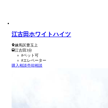
江古田ホワイトハイツ
練馬区
豊玉上
江古田
3
分
#
ペット可
#
エレベーター
購入相談
売却相談