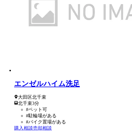
エンゼルハイム洗足
大田区
北千束
北千束
3
分
#
ペット可
#
駐輪場がある
#
バイク置場がある
購入相談
売却相談