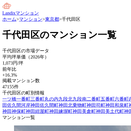
Landixマンション
ホーム
>
マンション
>
東京都
>
千代田区
千代田区
のマンション一覧
千代田区
の市場データ
平均坪単価（
2026
年）
1,073
円/坪
前年比
+
16.3
%
掲載マンション数
47155
件
千代田区
の町別情報
一ツ橋
一番町
三番町
丸の内
九段北
九段南
二番町
五番町
六番町
田佐久間河岸
神田佐久間町
神田北乗物町
神田司町
神田和泉町
神田神保町
神田紺屋町
神田練塀町
神田美倉町
神田美土代町
神
マンション一覧