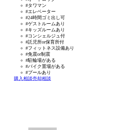
#
タワマン
#
エレベーター
#
24時間ゴミ出し可
#
ゲストルームあり
#
キッズルームあり
#
コンシェルジュ付
#
託児所or保育所付
#
フィットネス設備あり
#
免震or制震
#
駐輪場がある
#
バイク置場がある
#
プールあり
購入相談
売却相談