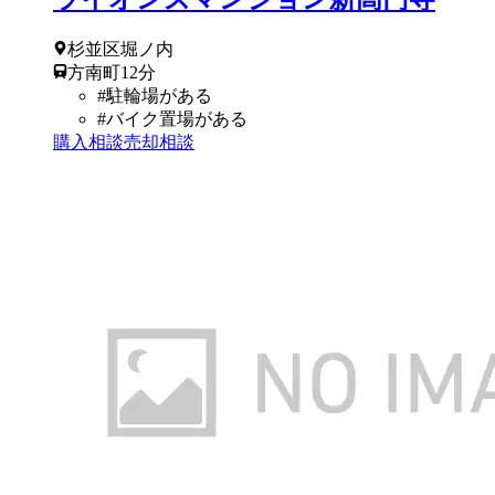
杉並区
堀ノ内
方南町
12
分
#
駐輪場がある
#
バイク置場がある
購入相談
売却相談