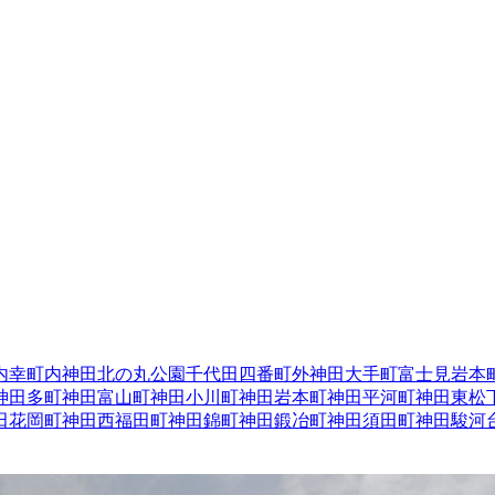
内幸町
内神田
北の丸公園
千代田
四番町
外神田
大手町
富士見
岩本
神田多町
神田富山町
神田小川町
神田岩本町
神田平河町
神田東松
田花岡町
神田西福田町
神田錦町
神田鍛冶町
神田須田町
神田駿河